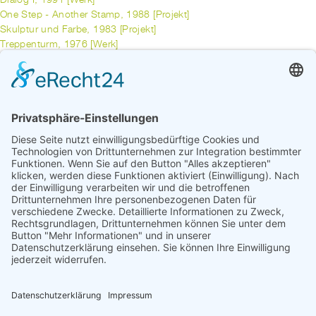
Dialog I, 1991 [Werk]
One Step - Another Stamp, 1988 [Projekt]
Skulptur und Farbe, 1983 [Projekt]
Treppenturm, 1976 [Werk]
Kunst und Aktion in Huchting, 1976 [Werk]
o.T., 1976 [Werk]
Wand-bemalungen "Kunst und Aktion in Huchting", 1975 [Projekt]
SPOERRI, DANIEL
Der Tröpfler „Il gocciolatoio“, 2004 [Werk]
vorherige
1
...
8
9
10
11
12
13
14
15